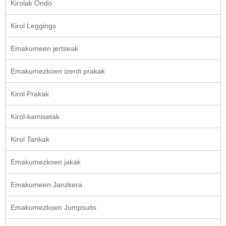
Kirolak Ondo
Kirol Leggings
Emakumeen jertseak
Emakumezkoen izerdi prakak
Kirol Prakak
Kirol-kamisetak
Kirol Tankak
Emakumezkoen jakak
Emakumeen Janzkera
Emakumezkoen Jumpsuits