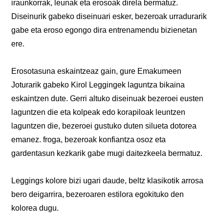
iraunkorrak, leunak eta erosoak direla bermatuz.
Diseinurik gabeko diseinuari esker, bezeroak urradurarik
gabe eta eroso egongo dira entrenamendu bizienetan
ere.
Erosotasuna eskaintzeaz gain, gure Emakumeen
Joturarik gabeko Kirol Leggingek laguntza bikaina
eskaintzen dute. Gerri altuko diseinuak bezeroei eusten
laguntzen die eta kolpeak edo korapiloak leuntzen
laguntzen die, bezeroei gustuko duten silueta dotorea
emanez. froga, bezeroak konfiantza osoz eta
gardentasun kezkarik gabe mugi daitezkeela bermatuz.
Leggings kolore bizi ugari daude, beltz klasikotik arrosa
bero deigarrira, bezeroaren estilora egokituko den
kolorea dugu.