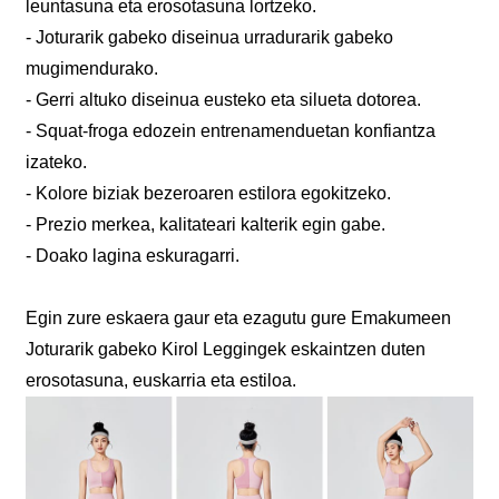
leuntasuna eta erosotasuna lortzeko.
- Joturarik gabeko diseinua urradurarik gabeko
mugimendurako.
- Gerri altuko diseinua eusteko eta silueta dotorea.
- Squat-froga edozein entrenamenduetan konfiantza
izateko.
- Kolore biziak bezeroaren estilora egokitzeko.
- Prezio merkea, kalitateari kalterik egin gabe.
- Doako lagina eskuragarri.
Egin zure eskaera gaur eta ezagutu gure Emakumeen
Joturarik gabeko Kirol Leggingek eskaintzen duten
erosotasuna, euskarria eta estiloa.