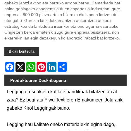
gabeko jantzi aktibo eta barruko arropa barne. Hamarkada bat
baino gehiagoko esperientzia duen esportazio-industrian, gure
enpresak 800.000 pieza arteko hileroko ekoizpena lortzen du
etengabe. Gurekin lankidetzan aritzea aukeratzea aukera
estrategikoa da lankidetza iraunkor eta onuragarria ezartzeko.
Ongietorri beroa ematen dizugu gure enpresa bisitatzera, non
elkarrekin lan egin dezakegun kolaborazio irabazi bat lortzeko.
Bidali kontsulta
Facebook
X
WhatsApp
Pinterest
LinkedIn
Share
Produktuaren Deskribapena
Legging erosoak eta kalitate handikoak bilatzen ari al
zara? Ez begiratu Yiwu Textileren Emakumeen Joturarik
gabeko Kirol Leggingak baino.
Legging hau kalitate oneko materialekin egina dago,