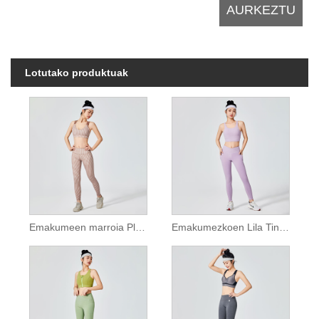
Lotutako produktuak
Emakumeen marroia Plaid eredua Kirol Leggings
Emakumezkoen Lila Tindaketa arrunta Kirol Leggings