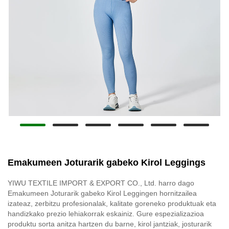
Emakumeen Joturarik gabeko Kirol Leggings
YIWU TEXTILE IMPORT & EXPORT CO., Ltd. harro dago
Emakumeen Joturarik gabeko Kirol Leggingen hornitzailea
izateaz, zerbitzu profesionalak, kalitate goreneko produktuak eta
handizkako prezio lehiakorrak eskainiz. Gure espezializazioa
produktu sorta anitza hartzen du barne, kirol jantziak, josturarik