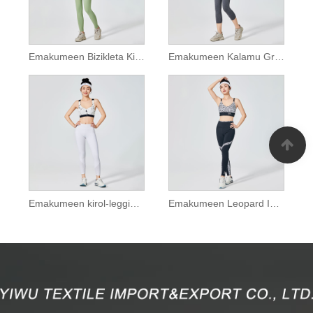
Emakumeen Bizikleta Kirol Leggings Poltsikoarekin
Emakumeen Kalamu Grisa Kirol Leggings
Emakumeen kirol-leggings zuri hutsak sarearekin
Emakumeen Leopard Inprimatutako Kirol Leggings Zuriak