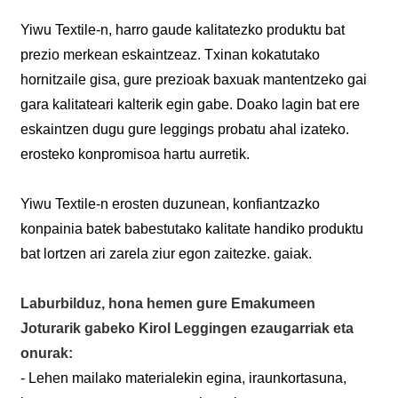
Yiwu Textile-n, harro gaude kalitatezko produktu bat
prezio merkean eskaintzeaz. Txinan kokatutako
hornitzaile gisa, gure prezioak baxuak mantentzeko gai
gara kalitateari kalterik egin gabe. Doako lagin bat ere
eskaintzen dugu gure leggings probatu ahal izateko.
erosteko konpromisoa hartu aurretik.
Yiwu Textile-n erosten duzunean, konfiantzazko
konpainia batek babestutako kalitate handiko produktu
bat lortzen ari zarela ziur egon zaitezke. gaiak.
Laburbilduz, hona hemen gure Emakumeen
Joturarik gabeko Kirol Leggingen ezaugarriak eta
onurak:
- Lehen mailako materialekin egina, iraunkortasuna,