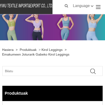
Language
Hasiera
>
Produktuak
>
Kirol Leggings
>
Emakumeen Joturarik Gabeko Kirol Leggings
Produktuak