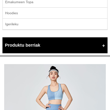
Emakumeen Topa
Hoodies
Igerileku
Produktu berriak