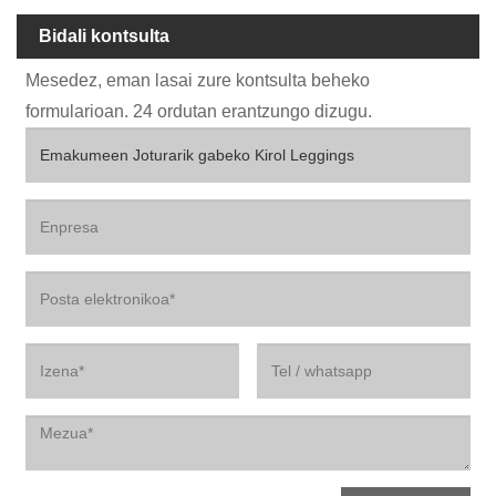
Bidali kontsulta
Mesedez, eman lasai zure kontsulta beheko
formularioan. 24 ordutan erantzungo dizugu.