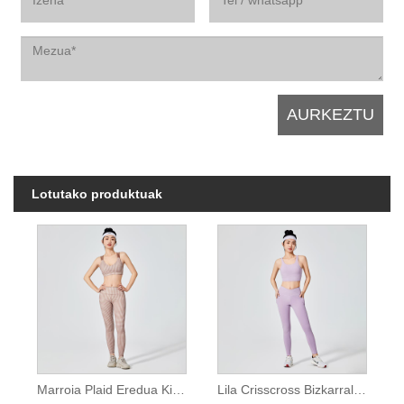
Lotutako produktuak
Marroia Plaid Eredua Kirol Bra
Lila Crisscross Bizkarraldeko Kirol Bra