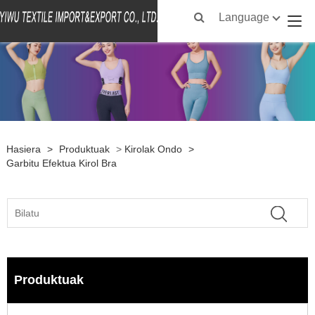
Language
Hasiera
>
Produktuak
>
Kirolak Ondo
>
Garbitu Efektua Kirol Bra
Produktuak