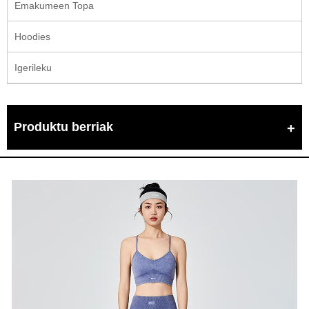
Emakumeen Topa
Hoodies
Igerileku
Produktu berriak