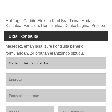
Hot Tags: Garbitu Efektua Kirol Bra, Txina, Moda,
Kalitatea, Fantasia, Hornitzailea, Doako Lagina, Prezioa
Bidali kontsulta
Mesedez, eman lasai zure kontsulta beheko
formularioan. 24 ordutan erantzungo dizugu.