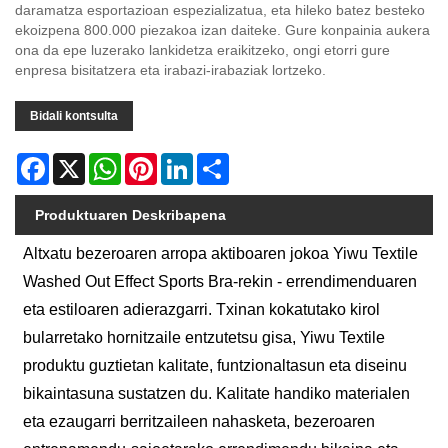
daramatza esportazioan espezializatua, eta hileko batez besteko
ekoizpena 800.000 piezakoa izan daiteke. Gure konpainia aukera
ona da epe luzerako lankidetza eraikitzeko, ongi etorri gure
enpresa bisitatzera eta irabazi-irabaziak lortzeko.
Bidali kontsulta
Facebook
X
WhatsApp
Pinterest
LinkedIn
Share
Produktuaren Deskribapena
Altxatu bezeroaren arropa aktiboaren jokoa Yiwu Textile
Washed Out Effect Sports Bra-rekin - errendimenduaren
eta estiloaren adierazgarri. Txinan kokatutako kirol
bularretako hornitzaile entzutetsu gisa, Yiwu Textile
produktu guztietan kalitate, funtzionaltasun eta diseinu
bikaintasuna sustatzen du. Kalitate handiko materialen
eta ezaugarri berritzaileen nahasketa, bezeroaren