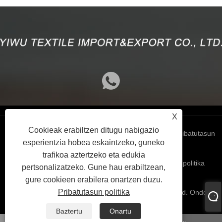
X
Cookieak erabiltzen ditugu nabigazio
Links
Sitemap
RSS
XML
Pribatutasun
esperientzia hobea eskaintzeko, guneko
trafikoa aztertzeko eta edukia
politika
pertsonalizatzeko. Gune hau erabiltzean,
gure cookieen erabilera onartzen duzu.
Pribatutasun politika
Copyright 2024 © Yiwu Textile Import & Export Co., Ltd. Ondo
erreserbatuta.
Baztertu
Onartu