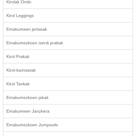
Kirolak Ondo
Kirol Leggings
Emakumeen jertseak
Emakumezkoen izerdi prakak
Kirol Prakak
Kirol-kamisetak
Kirol Tankak
Emakumezkoen jakak
Emakumeen Janzkera
Emakumezkoen Jumpsuits