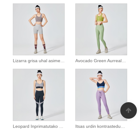
Lizarra grisa uhal asimetrikoa euskarria handiko kirol-bra
Avocado Green Aurrealdeko kremailera gurutzatuta bizkarrean euskarria handiko kirol-braza
Leopard Inprimatutako Kirol Bra zuria
Itsas urdin kontrastedun uhalaren inpaktu baxuko kirol-braza