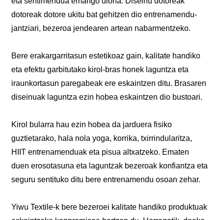
eta sentimendua emango diona. Diseinu dotoreak
dotoreak dotore ukitu bat gehitzen dio entrenamendu-
jantziari, bezeroa jendearen artean nabarmentzeko.
Bere erakargarritasun estetikoaz gain, kalitate handiko
eta efektu garbitutako kirol-bras honek laguntza eta
iraunkortasun paregabeak ere eskaintzen ditu. Brasaren
diseinuak laguntza ezin hobea eskaintzen dio bustoari.
Kirol bularra hau ezin hobea da jarduera fisiko
guztietarako, hala nola yoga, korrika, txirrindularitza,
HIIT entrenamenduak eta pisua altxatzeko. Ematen
duen erosotasuna eta laguntzak bezeroak konfiantza eta
seguru sentituko ditu bere entrenamendu osoan zehar.
Yiwu Textile-k bere bezeroei kalitate handiko produktuak