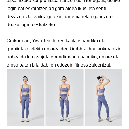
eskaintzeko konpromisoa hartzen du. Horregatik, doako
lagin bat eskaintzen ari gara aldea ikusi eta senti
dezazun. Jar zaitez gurekin harremanetan gaur zure
doako lagina eskatzeko.
Orokorrean, Yiwu Textile-ren kalitate handiko eta
garbitutako efektu dotorea den kirol-brat hau aukera ezin
hobea da kirol-sujeta errendimendu handiko, dotore eta
eroso baten bila dabilen edozein fitness zaleentzat.