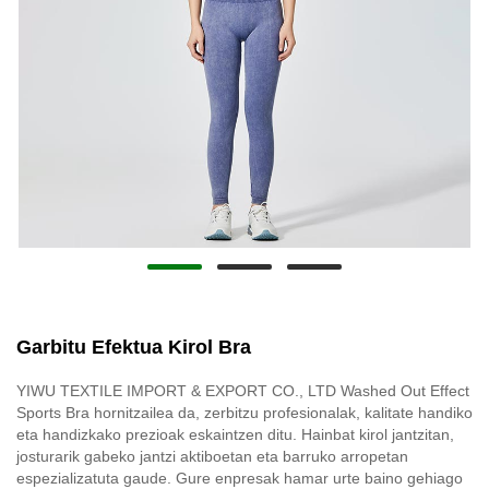
Garbitu Efektua Kirol Bra
YIWU TEXTILE IMPORT & EXPORT CO., LTD Washed Out Effect
Sports Bra hornitzailea da, zerbitzu profesionalak, kalitate handiko
eta handizkako prezioak eskaintzen ditu. Hainbat kirol jantzitan,
josturarik gabeko jantzi aktiboetan eta barruko arropetan
espezializatuta gaude. Gure enpresak hamar urte baino gehiago