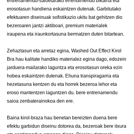
entrenamendu-saioetarako errendimendu bikaina eta
erosotasun handiena eskaintzen dutenak. Garbitutako
efektuaren diseinuak sofistikazio ukitu bat gehitzen dio
bezeroaren jantzi aktiboari, premium materialek
iraupena eta iraunkortasuna bermatzen duten bitartean.
Zehaztasun eta arretaz egina, Washed Out Effect Kirol
Bra hau kalitate handiko materialez egina dago, edozein
jarduera-mailarako laguntza eta erosotasun oreka ezin
hobea eskaintzen dutenak. Ehuna transpiragarria eta
hezetasuna kentzen du eta horrek bezeroa lehor eta
eroso mantentzen laguntzen du. bere entrenamendu
saioa zenbaterainokoa den ere.
Baina kirol-braza hau benetan bereizten duena bere
efektu garbidun diseinu dotorea da, bezeroak bere itxura